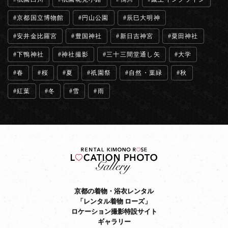
京都国立博物館
円山公園
辰巳大明神
安井金比羅宮
豊国神社
新日吉神宮
粟田神社
下鴨神社
神社撮影
三十三間堂通し矢
大学
春
桜
夏
祇園祭
自然・葉緑
秋
紅葉
冬
雪
雨
京都の着物・浴衣レンタル
「レンタル着物 ローズ」
ロケーション撮影特設サイト
ギャラリー