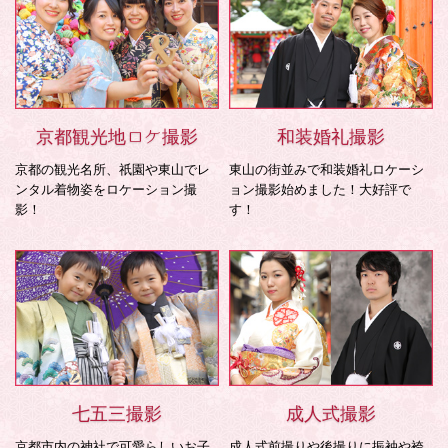
京都観光地ロケ撮影
和装婚礼撮影
京都の観光名所、祇園や東山でレ
東山の街並みで和装婚礼ロケーシ
ンタル着物姿をロケーション撮
ョン撮影始めました！大好評で
影！
す！
七五三撮影
成人式撮影
京都市内の神社で可愛らしいお子
成人式前撮りや後撮りに振袖や袴