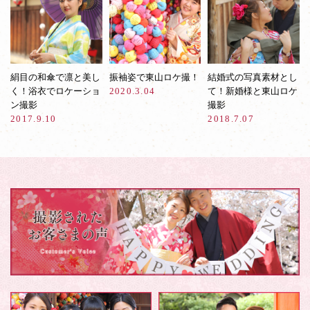
絹目の和傘で凛と美し
振袖姿で東山ロケ撮！
結婚式の写真素材とし
く！浴衣でロケーショ
2020.3.04
て！新婚様と東山ロケ
ン撮影
撮影
2017.9.10
2018.7.07