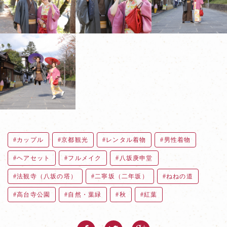
カップル
京都観光
レンタル着物
男性着物
ヘアセット
フルメイク
八坂庚申堂
法観寺（八坂の塔）
二寧坂（二年坂）
ねねの道
高台寺公園
自然・葉緑
秋
紅葉