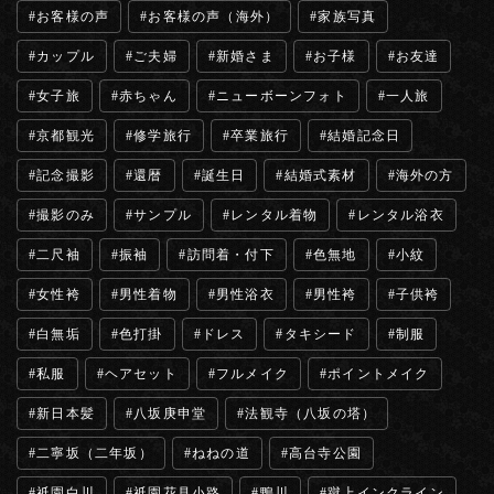
お客様の声
お客様の声（海外）
家族写真
カップル
ご夫婦
新婚さま
お子様
お友達
女子旅
赤ちゃん
ニューボーンフォト
一人旅
京都観光
修学旅行
卒業旅行
結婚記念日
記念撮影
還暦
誕生日
結婚式素材
海外の方
撮影のみ
サンプル
レンタル着物
レンタル浴衣
二尺袖
振袖
訪問着・付下
色無地
小紋
女性袴
男性着物
男性浴衣
男性袴
子供袴
白無垢
色打掛
ドレス
タキシード
制服
私服
ヘアセット
フルメイク
ポイントメイク
新日本髪
八坂庚申堂
法観寺（八坂の塔）
二寧坂（二年坂）
ねねの道
高台寺公園
祇園白川
祇園花見小路
鴨川
蹴上インクライン