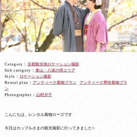
都・
高
台
寺
や
二
年
坂
に
て
Category：
京都観光地ロケーション撮影
ア
Sub category：
東山・八坂の塔エリア
ン
Style：
ロケーション撮影
テ
Rental plan：
アンティーク着物プラン
アンティーク男性着物プラ
ィ
ン
ー
Photographer：
山村夕子
ク
着
物
で
こんにちは、レンタル着物ローズです
ロ
ケ
今日はカップルさまの観光撮影に行ってきました✨
撮