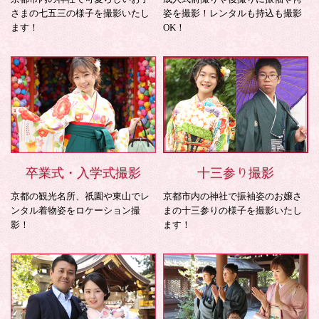
さまの七五三の様子を撮影いたし
姿を撮影！レンタルも持込も撮影
ます！
OK！
卒業式・入学式撮影
十三参り撮影
京都の観光名所、祇園や東山でレ
京都市内の神社で振袖姿のお嬢さ
ンタル着物姿をロケーション撮
まの十三参りの様子を撮影いたし
影！
ます！