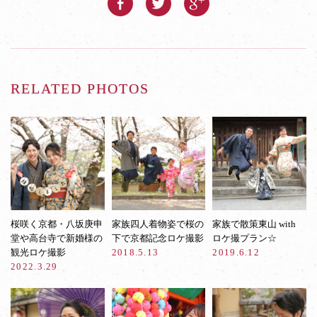
RELATED PHOTOS
桜咲く京都・八坂庚申
家族四人着物姿で桜の
家族で散策東山 with
堂や高台寺で新婚様の
下で京都記念ロケ撮影
ロケ撮プラン☆
観光ロケ撮影
2018.5.13
2019.6.12
2022.3.29