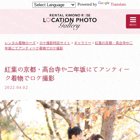
Powered by
Translate
京
都
の
レ
ン
タ
レンタル着物ローズ
>
ロケ撮影特設サイト
>
ギャラリー
>
紅葉の京都・高台寺や二
年坂にてアンティーク着物でロケ撮影
ル
着
物
ロ
紅葉の京都・高台寺や二年坂にてアンティー
ー
ク着物でロケ撮影
ズ
で
2022.04.02
ロ
ケ
撮
影：
紅
葉
の
京