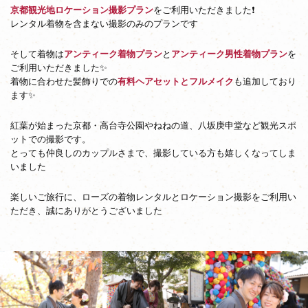
影
京都観光地ロケーション撮影プラン
をご利用いただきました❗
レンタル着物を含まない撮影のみのプランです
そして着物は
アンティーク着物プラン
と
アンティーク男性着物プラン
を
ご利用いただきました✨
着物に合わせた髪飾りでの
有料ヘアセットとフルメイク
も追加しており
ます✨
紅葉が始まった京都・高台寺公園やねねの道、八坂庚申堂など観光スポ
ットでの撮影です。
とっても仲良しのカップルさまで、撮影している方も嬉しくなってしま
いました
楽しいご旅行に、ローズの着物レンタルとロケーション撮影をご利用い
ただき、誠にありがとうございました