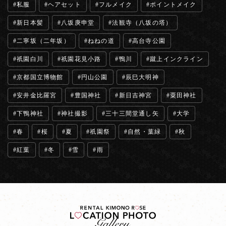
私服
ヘアセット
フルメイク
ポイントメイク
新日本髪
八坂庚申堂
法観寺（八坂の塔）
二寧坂（二年坂）
ねねの道
高台寺公園
祇園白川
祇園花見小路
鴨川
蹴上インクライン
京都国立博物館
円山公園
辰巳大明神
安井金比羅宮
豊国神社
新日吉神宮
粟田神社
下鴨神社
神社撮影
三十三間堂通し矢
大学
春
桜
夏
祇園祭
自然・葉緑
秋
紅葉
冬
雪
雨