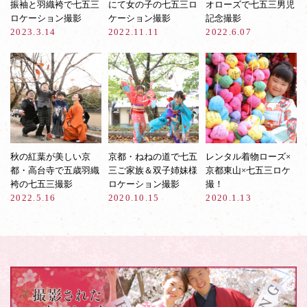
振袖と羽織袴で七五三
にて女の子の七五三ロ
オローズで七五三男児
ロケーション撮影
ケーション撮影
記念撮影
2023.3.14
2022.11.11
2022.6.07
秋の紅葉が美しい京
京都・ねねの道で七五
レンタル着物ローズ×
都・高台寺で五歳羽織
三ご家族＆双子姉妹様
京都東山×七五三ロケ
袴の七五三撮影
ロケーション撮影
撮！
2022.5.16
2020.10.15
2020.1.13