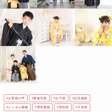
お客様の声
家族写真
お子様
記念撮影
レンタル着物
男性着物
男性袴
子供袴