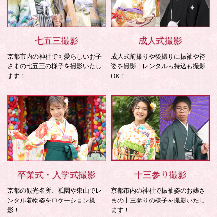
七五三撮影
成人式撮影
京都市内の神社で可愛らしいお子
成人式前撮りや後撮りに振袖や袴
さまの七五三の様子を撮影いたし
姿を撮影！レンタルも持込も撮影
ます！
OK！
卒業式・入学式撮影
十三参り撮影
京都の観光名所、祇園や東山でレ
京都市内の神社で振袖姿のお嬢さ
ンタル着物姿をロケーション撮
まの十三参りの様子を撮影いたし
影！
ます！