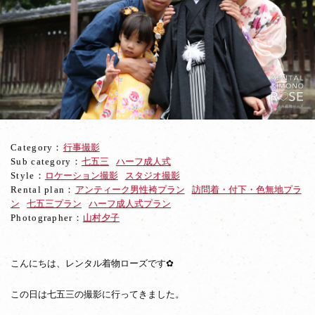
庚
申
堂
と
ス
タ
ジ
オ
で
七
Category：
行事撮影
五
Sub category：
七五三
ハーフ成人式
三
Style：
ロケーション撮影
スタジオ撮影
ご
Rental plan：
アンティーク男性袴プラン
訪問着・付下・色無地プラ
家
ン
七五三プラン
ハーフ成人式プラン
族
Photographer：
山村夕子
着
物
記
念
こんにちは、レンタル着物ローズです✿
撮
影
この日は七五三の撮影に行ってきました。