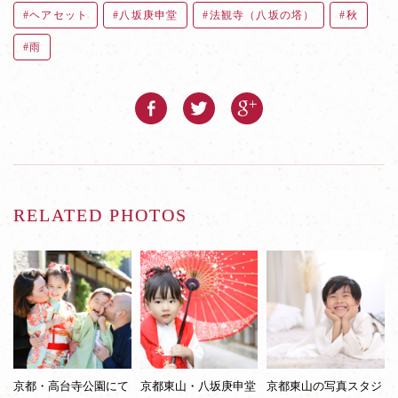
ヘアセット
八坂庚申堂
法観寺（八坂の塔）
秋
雨
RELATED PHOTOS
京都・高台寺公園にて
京都東山・八坂庚申堂
京都東山の写真スタジ