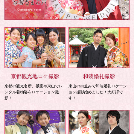
京都観光地ロケ撮影
和装婚礼撮影
京都の観光名所、祇園や東山でレ
東山の街並みで和装婚礼ロケーシ
ンタル着物姿をロケーション撮
ョン撮影始めました！大好評で
影！
す！