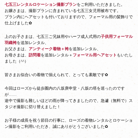
七五三レンタルロケーション撮影プラン
をご利用いただきました。
お嬢さまは、撮影プランに含まれている七五三女児用被布です。
プラン内にヘアセットも付いておりますので、フォーマル用の髪飾りで
仕上げました✿
上のお子さまは、七五三ご兄妹用やハーフ成人式用の
子供用フォーマル
羽織袴
を追加レンタル、
お父さまは、
アンティーク着物＋袴
を追加レンタル、
お母さまは、
訪問着
を追加レンタル＋
フォーマル用ヘアセット
もいたし
ました（^^）
皆さまお似合いの着物で揃えられて、とっても素敵です✿
今回はローズから徒歩圏内の八坂庚申堂・八坂の塔を巡ったのです
が……
途中で撮影も難しいほどの雨が降ってきましたので、急遽（無料で）ス
タジオ撮影に切り替えました！
お子様の成長を祝う節目の行事に、ローズの着物レンタルとロケーショ
ン撮影をご利用いただき、誠にありがとうございました✿