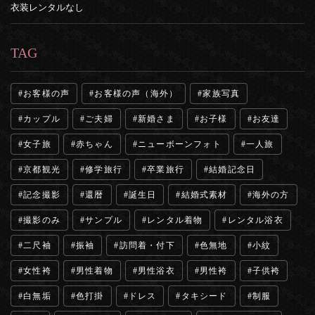
衣装レンタルなし
TAG
お客様の声
お客様の声（海外）
家族写真
カップル
ご夫婦
新婚さま
お子様
お友達
女子旅
赤ちゃん
ニューボーンフォト
一人旅
京都観光
修学旅行
卒業旅行
結婚記念日
記念撮影
還暦
誕生日
結婚式素材
海外の方
撮影のみ
サンプル
レンタル着物
レンタル浴衣
二尺袖
振袖
訪問着・付下
色無地
小紋
女性袴
男性着物
男性浴衣
男性袴
子供袴
白無垢
色打掛
ドレス
タキシード
制服