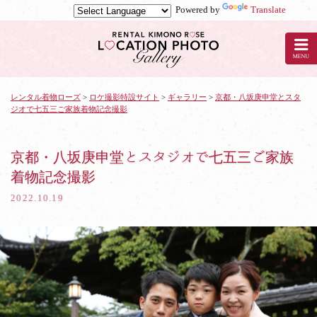
Powered by
Translate
京
都
の
レ
ン
タ
レンタル着物ローズ
>
ロケ撮影特設サイト
>
ギャラリー
>
京都・八坂庚申堂とスタ
ジオで七五三ご家族着物記念撮影
ル
着
物
ロ
京都・八坂庚申堂とスタジオで七五三ご家族
ー
着物記念撮影
ズ
で
2022.10.19
ロ
ケ
撮
影：
京
都・
八
坂