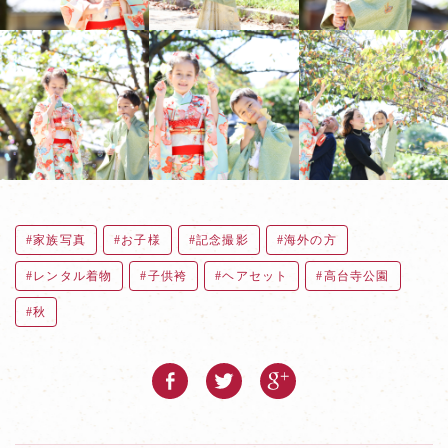
家族写真
お子様
記念撮影
海外の方
レンタル着物
子供袴
ヘアセット
高台寺公園
秋