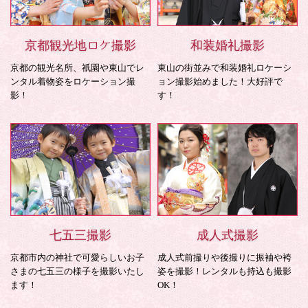
京都観光地ロケ撮影
和装婚礼撮影
京都の観光名所、祇園や東山でレ
東山の街並みで和装婚礼ロケーシ
ンタル着物姿をロケーション撮
ョン撮影始めました！大好評で
影！
す！
七五三撮影
成人式撮影
京都市内の神社で可愛らしいお子
成人式前撮りや後撮りに振袖や袴
さまの七五三の様子を撮影いたし
姿を撮影！レンタルも持込も撮影
ます！
OK！