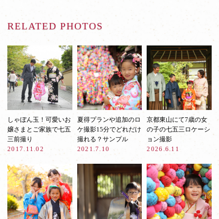
RELATED PHOTOS
しゃぼん玉！可愛いお
夏得プランや追加のロ
京都東山にて7歳の女
嬢さまとご家族で七五
ケ撮影15分でどれだけ
の子の七五三ロケーシ
三前撮り
撮れる？サンプル
ョン撮影
2017.11.02
2021.7.10
2026.6.11