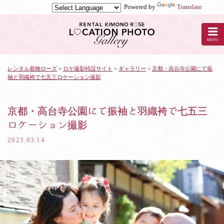
Powered by
Translate
京
都
の
レ
ン
タ
レンタル着物ローズ
>
ロケ撮影特設サイト
>
ギャラリー
>
京都・高台寺公園にて振
袖と羽織袴で七五三ロケーション撮影
ル
着
物
ロ
京都・高台寺公園にて振袖と羽織袴で七五三
ー
ロケーション撮影
ズ
で
2023.03.14
ロ
ケ
撮
影：
京
都・
高
台