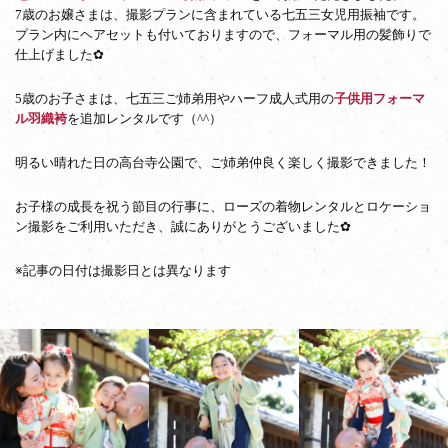
影
7歳のお嬢さまは、撮影プランに含まれている七五三女児用振袖です。
プラン内にヘアセットも付いておりますので、フォーマル用の髪飾りで
仕上げました✿
5歳のお子さまは、七五三ご姉弟用やハーフ成人式用の
子供用フォーマ
ル羽織袴
を追加レンタルです（^^）
明るい晴れた日の高台寺公園で、ご姉弟仲良く楽しく撮影できました！
お子様の成長を祝う節目の行事に、ローズの着物レンタルとロケーショ
ン撮影をご利用いただき、誠にありがとうございました✿
※記事の日付は撮影日とは異なります