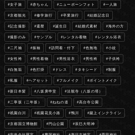
女子旅
赤ちゃん
ニューボーンフォト
一人旅
京都観光
修学旅行
卒業旅行
結婚記念日
記念撮影
還暦
誕生日
結婚式素材
海外の方
撮影のみ
サンプル
レンタル着物
レンタル浴衣
二尺袖
振袖
訪問着・付下
色無地
小紋
女性袴
男性着物
男性浴衣
男性袴
子供袴
白無垢
色打掛
ドレス
タキシード
制服
私服
ヘアセット
フルメイク
ポイントメイク
新日本髪
八坂庚申堂
法観寺（八坂の塔）
二寧坂（二年坂）
ねねの道
高台寺公園
祇園白川
祇園花見小路
鴨川
蹴上インクライン
京都国立博物館
円山公園
辰巳大明神
安井金比羅宮
豊国神社
新日吉神宮
粟田神社