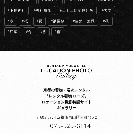
下鴨神社
神社撮影
三十三間堂通し矢
大学
春
桜
夏
祇園祭
自然・葉緑
秋
紅葉
冬
雪
雨
京都の着物・浴衣レンタル
「レンタル着物 ローズ」
ロケーション撮影特設サイト
ギャラリー
〒605-0824 京都市東山区南町415-2
075-525-6114