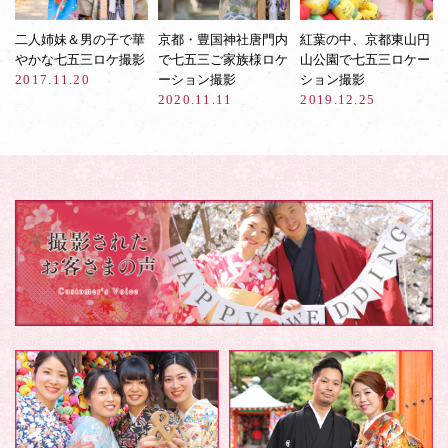
二人姉妹＆男の子で華
京都・豊国神社唐門内
紅葉の中、京都東山円
やかな七五三ロケ撮影
で七五三ご家族様ロケ
山公園で七五三ロケー
2017.11.20
ーション撮影
ション撮影
2020.11.11
2019.12.25