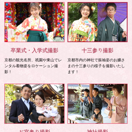
卒業式・入学式撮影
十三参り撮影
京都の観光名所、祇園や東山でレ
京都市内の神社で振袖姿のお嬢さ
ンタル着物姿をロケーション撮
まの十三参りの様子を撮影いたし
影！
ます！