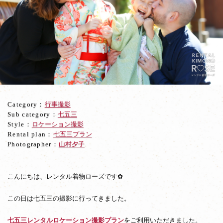
寺
公
園
に
て
振
袖
と
羽
織
Category：
行事撮影
袴
Sub category：
七五三
で
Style：
ロケーション撮影
七
Rental plan：
七五三プラン
五
Photographer：
山村夕子
三
ロ
ケ
ー
こんにちは、レンタル着物ローズです✿
シ
ョ
この日は七五三の撮影に行ってきました。
ン
撮
七五三レンタルロケーション撮影プラン
をご利用いただきました。