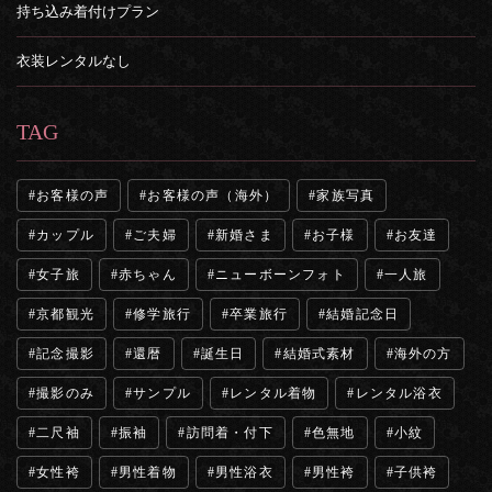
持ち込み着付けプラン
衣装レンタルなし
TAG
お客様の声
お客様の声（海外）
家族写真
カップル
ご夫婦
新婚さま
お子様
お友達
女子旅
赤ちゃん
ニューボーンフォト
一人旅
京都観光
修学旅行
卒業旅行
結婚記念日
記念撮影
還暦
誕生日
結婚式素材
海外の方
撮影のみ
サンプル
レンタル着物
レンタル浴衣
二尺袖
振袖
訪問着・付下
色無地
小紋
女性袴
男性着物
男性浴衣
男性袴
子供袴