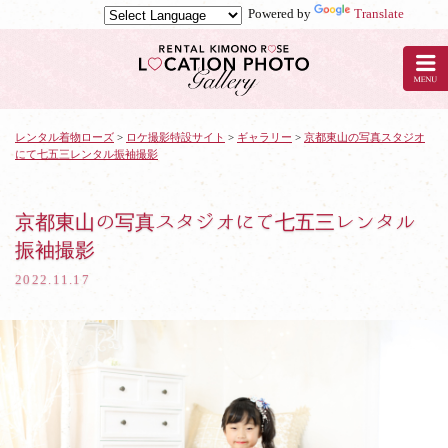
Powered by
Translate
京
都
の
レ
ン
タ
レンタル着物ローズ
>
ロケ撮影特設サイト
>
ギャラリー
>
京都東山の写真スタジオ
にて七五三レンタル振袖撮影
ル
着
物
ロ
京都東山の写真スタジオにて七五三レンタル
ー
振袖撮影
ズ
で
2022.11.17
ロ
ケ
撮
影：
京
都
東
山