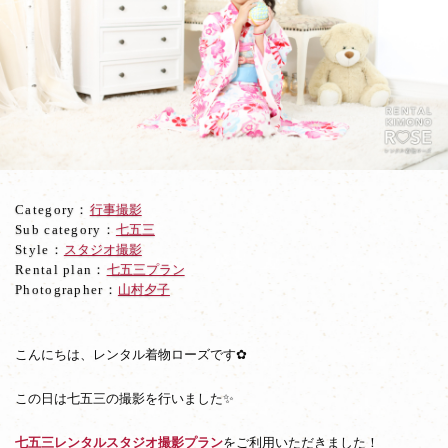
の
写
真
ス
タ
ジ
オ
に
て
七
Category：
行事撮影
五
Sub category：
七五三
三
Style：
スタジオ撮影
レ
Rental plan：
七五三プラン
ン
Photographer：
山村夕子
タ
ル
振
袖
こんにちは、レンタル着物ローズです✿
撮
影
この日は七五三の撮影を行いました✨
七五三レンタルスタジオ撮影プラン
をご利用いただきました！