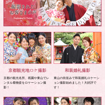
京都観光地ロケ撮影
和装婚礼撮影
京都の観光名所、祇園や東山でレ
東山の街並みで和装婚礼ロケーシ
ンタル着物姿をロケーション撮
ョン撮影始めました！大好評で
影！
す！