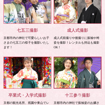
七五三撮影
成人式撮影
京都市内の神社で可愛らしいお子
成人式前撮りや後撮りに振袖や袴
さまの七五三の様子を撮影いたし
姿を撮影！レンタルも持込も撮影
ます！
OK！
卒業式・入学式撮影
十三参り撮影
京都の観光名所、祇園や東山でレ
京都市内の神社で振袖姿のお嬢さ