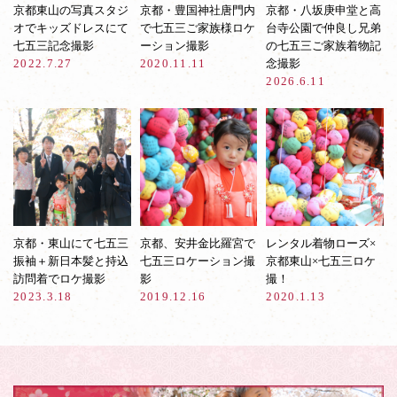
京都東山の写真スタジ
京都・豊国神社唐門内
京都・八坂庚申堂と高
オでキッズドレスにて
で七五三ご家族様ロケ
台寺公園で仲良し兄弟
七五三記念撮影
ーション撮影
の七五三ご家族着物記
2022.7.27
2020.11.11
念撮影
2026.6.11
京都・東山にて七五三
京都、安井金比羅宮で
レンタル着物ローズ×
振袖＋新日本髪と持込
七五三ロケーション撮
京都東山×七五三ロケ
訪問着でロケ撮影
影
撮！
2023.3.18
2019.12.16
2020.1.13