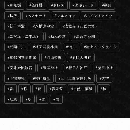
白無垢
色打掛
ドレス
タキシード
制服
私服
ヘアセット
フルメイク
ポイントメイク
新日本髪
八坂庚申堂
法観寺（八坂の塔）
二寧坂（二年坂）
ねねの道
高台寺公園
祇園白川
祇園花見小路
鴨川
蹴上インクライン
京都国立博物館
円山公園
辰巳大明神
安井金比羅宮
豊国神社
新日吉神宮
粟田神社
下鴨神社
神社撮影
三十三間堂通し矢
大学
春
桜
夏
祇園祭
自然・葉緑
秋
紅葉
冬
雪
雨