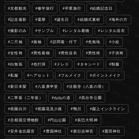
京都観光
修学旅行
卒業旅行
結婚記念日
記念撮影
還暦
誕生日
結婚式素材
海外の方
撮影のみ
サンプル
レンタル着物
レンタル浴衣
二尺袖
振袖
訪問着・付下
色無地
小紋
女性袴
男性着物
男性浴衣
男性袴
子供袴
白無垢
色打掛
ドレス
タキシード
制服
私服
ヘアセット
フルメイク
ポイントメイク
新日本髪
八坂庚申堂
法観寺（八坂の塔）
二寧坂（二年坂）
ねねの道
高台寺公園
祇園白川
祇園花見小路
鴨川
蹴上インクライン
京都国立博物館
円山公園
辰巳大明神
安井金比羅宮
豊国神社
新日吉神宮
粟田神社