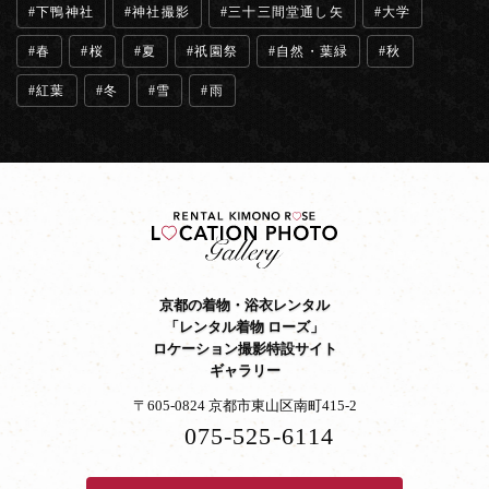
下鴨神社
神社撮影
三十三間堂通し矢
大学
春
桜
夏
祇園祭
自然・葉緑
秋
紅葉
冬
雪
雨
京都の着物・浴衣レンタル
「レンタル着物 ローズ」
ロケーション撮影特設サイト
ギャラリー
〒605-0824 京都市東山区南町415-2
075-525-6114