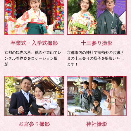
卒業式・入学式撮影
十三参り撮影
京都の観光名所、祇園や東山でレ
京都市内の神社で振袖姿のお嬢さ
ンタル着物姿をロケーション撮
まの十三参りの様子を撮影いたし
影！
ます！
お宮参り撮影
神社撮影