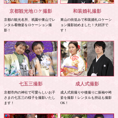
京都観光地ロケ撮影
和装婚礼撮影
京都の観光名所、祇園や東山でレ
東山の街並みで和装婚礼ロケーシ
ンタル着物姿をロケーション撮
ョン撮影始めました！大好評で
影！
す！
七五三撮影
成人式撮影
京都市内の神社で可愛らしいお子
成人式前撮りや後撮りに振袖や袴
さまの七五三の様子を撮影いたし
姿を撮影！レンタルも持込も撮影
ます！
OK！