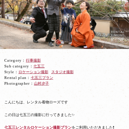
が
美
し
い
京
都・
高
台
寺
で
Category：
行事撮影
五
Sub category：
七五三
歳
Style：
ロケーション撮影
スタジオ撮影
羽
Rental plan：
七五三プラン
織
Photographer：
山村夕子
袴
の
七
五
こんにちは、レンタル着物ローズです
三
撮
この日は七五三の撮影に行ってきました✨
影
七五三レンタルロケーション撮影プラン
をご利用いただきました❗