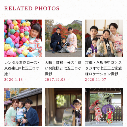
RELATED PHOTOS
レンタル着物ローズ×
天晴！貫禄十分の可愛
京都・八坂庚申堂とス
京都東山×七五三ロケ
いお殿様と七五三ロケ
タジオで七五三ご家族
撮！
撮影
様ロケーション撮影
2020.1.13
2017.12.08
2020.11.07