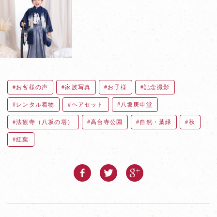
お客様の声
家族写真
お子様
記念撮影
レンタル着物
ヘアセット
八坂庚申堂
法観寺（八坂の塔）
高台寺公園
自然・葉緑
秋
紅葉