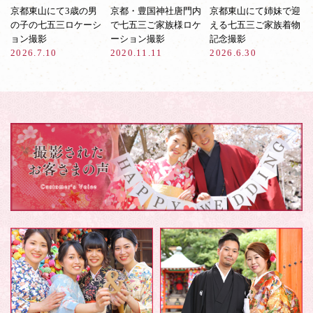
京都東山にて3歳の男
京都・豊国神社唐門内
京都東山にて姉妹で迎
の子の七五三ロケーシ
で七五三ご家族様ロケ
える七五三ご家族着物
ョン撮影
ーション撮影
記念撮影
2026.7.10
2020.11.11
2026.6.30