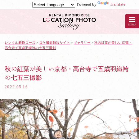
Powered by
Translate
京
都
の
レ
ン
タ
レンタル着物ローズ
>
ロケ撮影特設サイト
>
ギャラリー
>
秋の紅葉が美しい京都・
高台寺で五歳羽織袴の七五三撮影
ル
着
物
ロ
秋の紅葉が美しい京都・高台寺で五歳羽織袴
ー
の七五三撮影
ズ
で
2022.05.16
ロ
ケ
撮
影：
秋
の
紅
葉