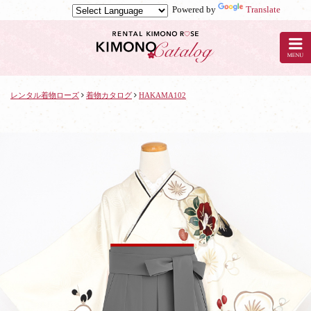
Powered by
Translate
京
都
の
レ
ン
タ
レンタル着物ローズ
着物カタログ
HAKAMA102
ル
着
物
ロ
ー
ズ
で
着
物
レ
ン
タ
ル：
HAKAMA102