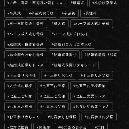
古希・喜寿・卒寿祝い紫ドレス
銀婚式
小学校卒業式
卒業式
卒業式お母様
卒業袴
男性袴
三十三間堂通し矢袴
成人式
ハーフ成人式お子様
ハーフ成人式お母様
ハーフ成人式お父様
結婚式・披露宴参列
結婚顔合わせご本人様
結婚顔合わせお母様
結婚式前撮り
結婚式前撮り和装
結婚式前撮りドレス
結婚式前撮りタキシード
十三参りお子様
十三参りお母様
十三参りお父様
入学式お母様
七五三お子様
七五三お子様着物
七五三ご姉妹
七五三ご兄弟
七五三女児ドレス
七五三お母様
七五三お父様
お食い初め赤ちゃん
お宮参り赤ちゃん
お宮参りお母様
お宮参りお父様
歌舞伎鑑賞
お茶席
格式ある食事会
式典