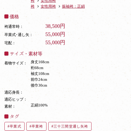
袴
女性用袴
袴
女性用袴
振袖袴：正絹
価格
38,500円
袴通常時：
55,000円
卒業式･通し矢：
55,000円
宅配：
サイズ・素材等
身丈168cm
着物サイズ：
裄68cm
袖丈108cm
前巾24cm
後巾30cm
適応身長：
適応ヒップ：
正絹100%
素材：
タグ
卒業式
卒業袴
三十三間堂通し矢袴