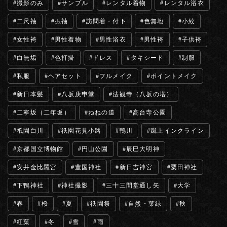
撮影のみ
サンプル
レンタル着物
レンタル浴衣
二尺袖
振袖
訪問着・付下
色無地
小紋
女性袴
男性着物
男性浴衣
男性袴
子供袴
白無垢
色打掛
ドレス
タキシード
制服
私服
ヘアセット
フルメイク
ポイントメイク
新日本髪
八坂庚申堂
法観寺（八坂の塔）
二寧坂（二年坂）
ねねの道
高台寺公園
祇園白川
祇園花見小路
鴨川
蹴上インクライン
京都国立博物館
円山公園
辰巳大明神
安井金比羅宮
豊国神社
新日吉神宮
粟田神社
下鴨神社
神社撮影
三十三間堂通し矢
大学
春
桜
夏
祇園祭
自然・葉緑
秋
紅葉
冬
雪
雨