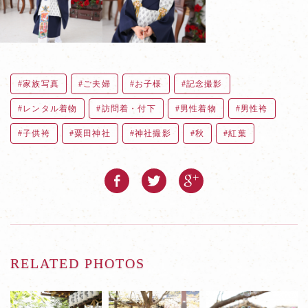
家族写真
ご夫婦
お子様
記念撮影
レンタル着物
訪問着・付下
男性着物
男性袴
子供袴
粟田神社
神社撮影
秋
紅葉
RELATED PHOTOS