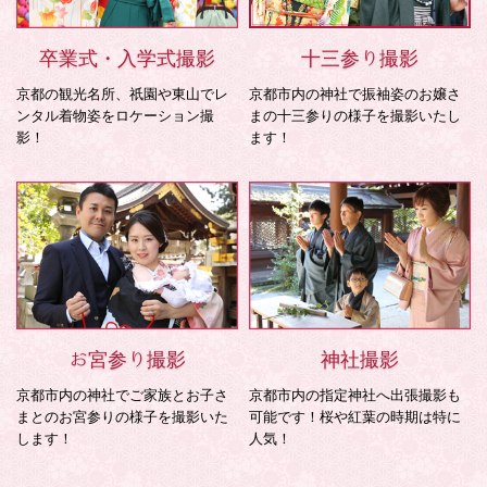
卒業式・入学式撮影
十三参り撮影
京都の観光名所、祇園や東山でレ
京都市内の神社で振袖姿のお嬢さ
ンタル着物姿をロケーション撮
まの十三参りの様子を撮影いたし
影！
ます！
お宮参り撮影
神社撮影
京都市内の神社でご家族とお子さ
京都市内の指定神社へ出張撮影も
まとのお宮参りの様子を撮影いた
可能です！桜や紅葉の時期は特に
します！
人気！