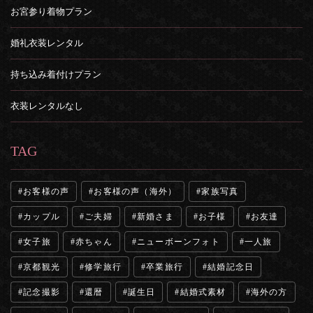
お宮参り着物プラン
婚礼衣装レンタル
持ち込み着付けプラン
衣装レンタルなし
TAG
お客様の声
お客様の声（海外）
家族写真
カップル
ご夫婦
新婚さま
お子様
お友達
女子旅
赤ちゃん
ニューボーンフォト
一人旅
京都観光
修学旅行
卒業旅行
結婚記念日
記念撮影
還暦
誕生日
結婚式素材
海外の方