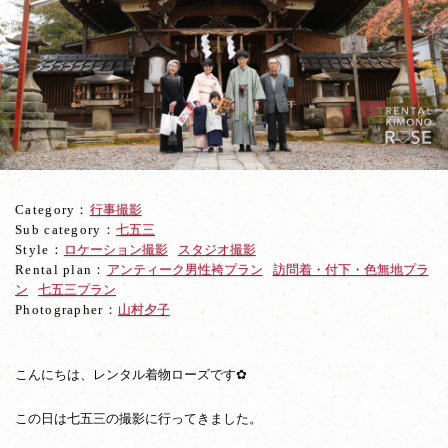
神
社
に
て
ご
家
族
着
物
で
Category：
行事撮影
七
Sub category：
七五三
五
Style：
ロケーション撮影
スタジオ撮影
三
Rental plan：
アンティーク男性袴プラン
訪問着・付下・色無地プラ
ロ
ン
七五三プラン
ケ
Photographer：
山村夕子
ー
シ
ョ
ン
こんにちは、レンタル着物ローズです✿
撮
影
この日は七五三の撮影に行ってきました。