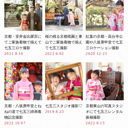
京都・安井金比羅宮に
桜の残る京都祇園と東
紅葉の京都・高台寺公
てご家族着物で揃えて
山でご家族着物で揃え
園や八坂庚申堂で七五
七五三ロケ撮影
て七五三撮影
三ロケーション撮影
2021.8.10
2022.6.02
2020.12.23
京都・八坂庚申堂とね
七五三スタジオ撮影♡
京都東山の写真スタジ
ねの道で七五三姉弟着
2019.8.23
オにて七五三レンタル
物記念撮影
振袖撮影
2022.10.07
2022.9.15