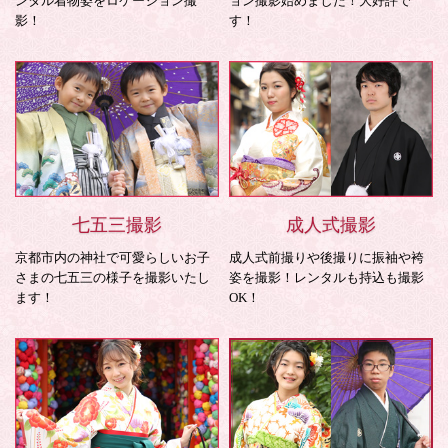
ンタル着物姿をロケーション撮
ョン撮影始めました！大好評で
影！
す！
七五三撮影
成人式撮影
京都市内の神社で可愛らしいお子
成人式前撮りや後撮りに振袖や袴
さまの七五三の様子を撮影いたし
姿を撮影！レンタルも持込も撮影
ます！
OK！