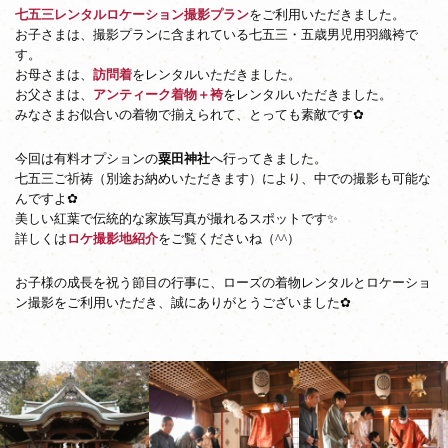
七五三レンタルロケーション撮影プラン
をご利用いただきました。
お子さまは、撮影プランに含まれている七五三・五歳男児用羽織袴で
す。
お母さまは、
訪問着
をレンタルいただきました。
お父さまは、
アンティーク着物＋袴
をレンタルいただきました。
みなさまお似合いの着物で揃えられて、とっても素敵です✿
今回は有料オプションの
粟田神社
へ行ってきました。
七五三ご祈祷（別途お納めいただきます）により、中での撮影も可能な
んですよ✿
美しい紅葉で伝統的な家族写真が撮れるスポットです✨
詳しくは
ロケ撮影地紹介
をご覧くださいね（^^）
お子様の成長を祝う節目の行事に、ローズの着物レンタルとロケーショ
ン撮影をご利用いただき、誠にありがとうございました✿