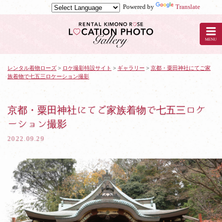
Powered by
Translate
京
都
の
レ
ン
タ
レンタル着物ローズ
>
ロケ撮影特設サイト
>
ギャラリー
>
京都・粟田神社にてご家
族着物で七五三ロケーション撮影
ル
着
物
ロ
京都・粟田神社にてご家族着物で七五三ロケ
ー
ーション撮影
ズ
で
2022.09.29
ロ
ケ
撮
影：
京
都・
粟
田